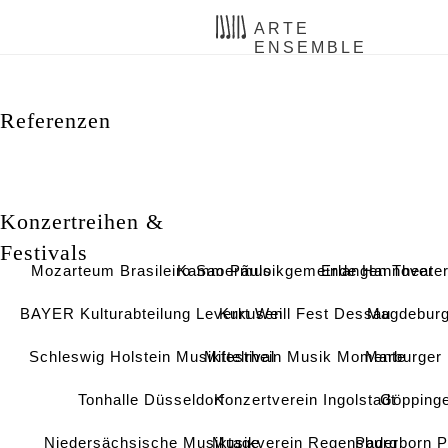
ARTE
ENSEMBLE
Referenzen
Konzertreihen &
Festivals
Mozarteum Brasileiro Sao Pãulo
Kammermusikgemeinde Hannover
Erlangen Theater
BAYER Kulturabteilung Leverkusen
Kurt Weill Fest Dessau
Magdeburg
Schleswig Holstein Musikfestival
Mittelrhein Musik Momente
Marburger 
Tonhalle Düsseldorf
Konzertverein Ingolstadt
Göppinge
Niedersächsische Musiktage
Musikverein Regensburg
Paderborn P