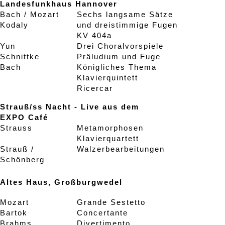
Landesfunkhaus Hannover
Bach / Mozart
Sechs langsame Sätze
Kodaly
und dreistimmige Fugen
KV 404a
Yun
Drei Choralvorspiele
Schnittke
Präludium und Fuge
Bach
Königliches Thema
Klavierquintett
Ricercar
Strauß/ss Nacht - Live aus dem
EXPO Café
Strauss
Metamorphosen
Klavierquartett
Strauß /
Walzerbearbeitungen
Schönberg
Altes Haus, Großburgwedel
Mozart
Grande Sestetto
Bartok
Concertante
Brahms
Divertimento