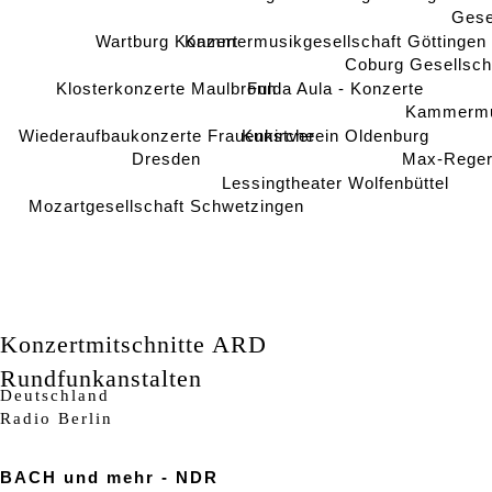
Gese
Wartburg Konzert
Kammermusikgesellschaft Göttingen
Coburg Gesellsch
Klosterkonzerte Maulbronn
Fulda Aula - Konzerte
Kammermus
Wiederaufbaukonzerte Frauenkirche
Kunstverein Oldenburg
Dresden
Max-Reger
Lessingtheater Wolfenbüttel
Mozartgesellschaft Schwetzingen
Konzertmitschnitte ARD
Rundfunkanstalten
Deutschland
Radio Berlin
BACH und mehr - NDR