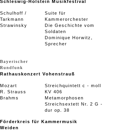
Schleswig-Holstein Musikfestival
Schulhoff /
Suite für
Tarkmann
Kammerorchester
Strawinsky
Die Geschichte vom
Soldaten
Dominique Horwitz,
Sprecher
Bayerischer
Rundfunk
Rathauskonzert Vohenstrauß
Mozart
Streichquintett c - moll
R. Strauss
KV 406
Brahms
Metamorphosen
Streichsextett Nr. 2 G -
dur op. 38
Förderkreis für Kammermusik
Weiden