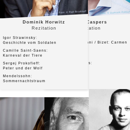
Konrad 
Kaba
Foto: © Ralf Brinkhoff
Foto: © Dominik Pietsc
Einsichten und An
Dominik Horwitz
Ralph Caspers
Wat is eigentlich
Rezitation
Rezitation
Ludwig geworden?
Kindheit.
Opern ohne Sänger
Igor Strawinsky:
Mozart: Don Giovanni / Bizet: Carmen
Geschichte vom Soldaten
Gift & Galle beim 
Wagner trifft Ross
Sergej Prokofieff:
Camille Saint-Saens:
Peter und der Wolf
Karneval der Tiere
Als die Wiener sc
wurden.
Camille Saint-Saens:
Sergej Prokofieff:
Azzurri erobern W
Karneval der Tiere
Peter und der Wolf
Mendelssohn:
Sommernachtstraum