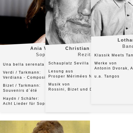
Foto: © Thomas Jauk
Foto: © Matthias Scheue
Lotha
Ban
Ania Vegry
Christian Brückner
Sopran
Rezitation
Klassik Meets Ta
Schauplatz Sevilla
Werke von
Una bella serenata
Antonin Dvorak, A
Lesung aus
Verdi / Tarkmann:
Prosper Mérimées Novelle Carmen
u.a. Tangos
Verdiana - Composizioni da camera
Musik von
Bizet / Tarkmann:
Rossini, Bizet und De Falla
Souvenirs d`été
Haydn / Schäfer:
Acht Lieder für Sopran und Oktett